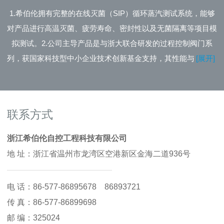
1.希伯伦拥有完整的在线灭菌（SIP）循环蒸汽测试系统，能够
对产品进行高温灭菌、疲劳寿命、密封性以及无菌隔离等项目模
拟测试。2.公司主导产品是与浙大联合研发的过程控制阀门系
列，获国家科技型中小企业技术创新基金支持，其性能与国外同
[展开]
类产品媲美，可满足中国客户需求替代国外同类产品。3.与浙江
大学联合成立浙江大学(希伯伦)技术研发中心，是国内为数不多
能自主研发，且掌握生产符合美国USPClassVI等级认证的聚四
联系方式
氟乙烯（PTFE)隔膜片，及其它阀门密封件的制造商之一。4.凭
借在生物制药领域二十多年的实践经验，并拥有专业化的服务团
浙江希伯伦自控工程科技有限公司
队，以提供优质服务为主导，对客户进行售前、售中、售后服
地 址：浙江省温州市龙湾区空港新区金海二道936号
务，力求为客户节约时间与成本。
电 话：86-577-86895678 86893721
传 真：86-577-86899698
邮 编：325024