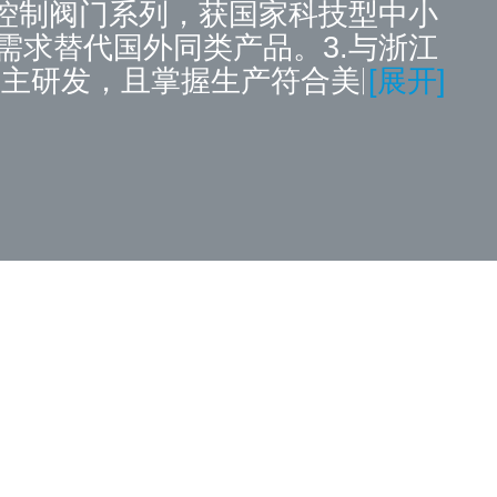
控制阀门系列，获国家科技型中小
求替代国外同类产品。3.与浙江
自主研发，且掌握生产符合美国
[展开]
封件的制造商之一。4.凭借在生物制药
为主导，对客户进行售前、售中、
。