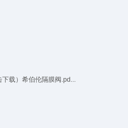
2
3
感
下载）希伯伦隔膜阀.pd...
2