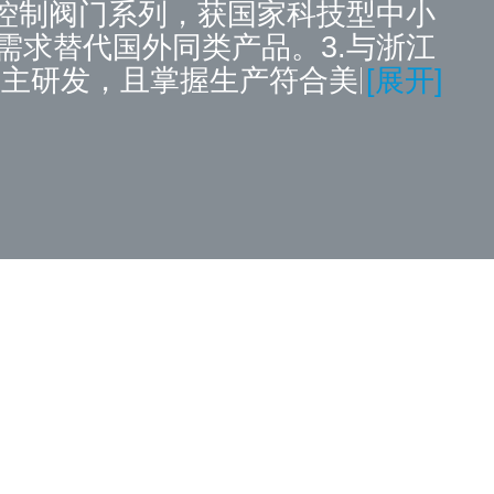
控制阀门系列，获国家科技型中小
求替代国外同类产品。3.与浙江
自主研发，且掌握生产符合美国
[展开]
封件的制造商之一。4.凭借在生物制药
为主导，对客户进行售前、售中、
。