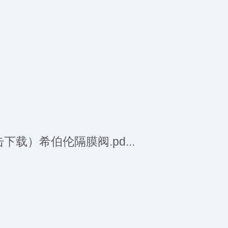
2
3
感
下载）希伯伦隔膜阀.pd...
2